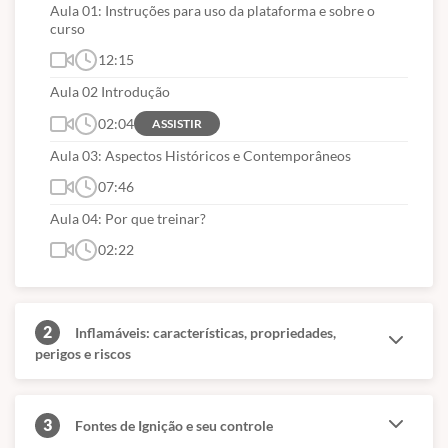
Aula 01: Instruções para uso da plataforma e sobre o
curso
12:15
Aula 02 Introdução
02:04
ASSISTIR
Aula 03: Aspectos Históricos e Contemporâneos
07:46
Aula 04: Por que treinar?
02:22
2
Inflamáveis: características, propriedades,
perigos e riscos
3
Fontes de Ignição e seu controle