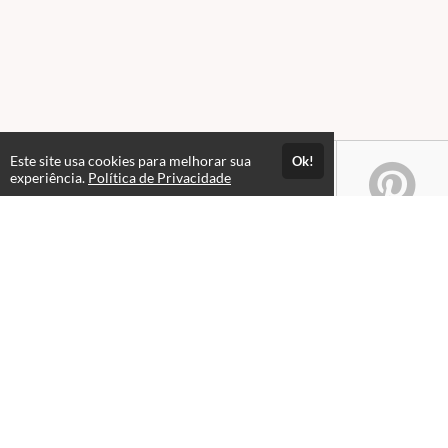
Este site usa cookies para melhorar sua
Ok!
experiência.
Política de Privacidade
Atendimento
De Seg a Sex - das 08hs às 12h | 14h às 18h
+55 69 3536-5332