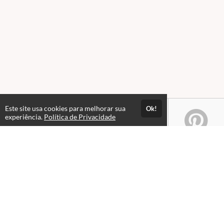
Este site usa cookies para melhorar sua
Ok!
experiência.
Política de Privacidade
Atendimento
De Seg a Sex - das 08hs às 12h | 14h às 18h