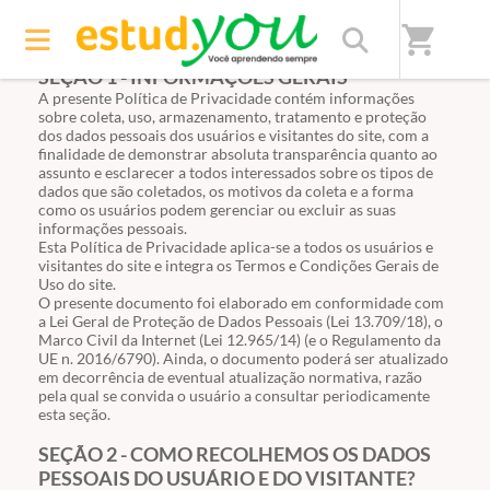
shopping_cart
SEÇÃO 1 - INFORMAÇÕES GERAIS
A presente Política de Privacidade contém informações
sobre coleta, uso, armazenamento, tratamento e proteção
dos dados pessoais dos usuários e visitantes do site, com a
finalidade de demonstrar absoluta transparência quanto ao
assunto e esclarecer a todos interessados sobre os tipos de
dados que são coletados, os motivos da coleta e a forma
como os usuários podem gerenciar ou excluir as suas
informações pessoais.
Esta Política de Privacidade aplica-se a todos os usuários e
visitantes do site e integra os Termos e Condições Gerais de
Uso do site.
O presente documento foi elaborado em conformidade com
a Lei Geral de Proteção de Dados Pessoais (Lei
13.709
/18), o
Marco Civil da Internet
(Lei
12.965
/14) (e o Regulamento da
UE n. 2016/6790). Ainda, o documento poderá ser atualizado
em decorrência de eventual atualização normativa, razão
pela qual se convida o usuário a consultar periodicamente
esta seção.
SEÇÃO 2 - COMO RECOLHEMOS OS DADOS
PESSOAIS DO USUÁRIO E DO VISITANTE?