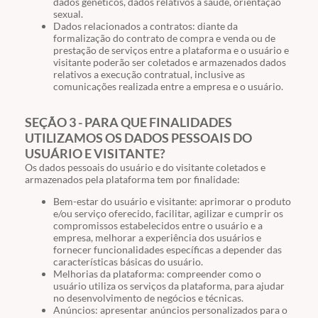
dados genéticos, dados relativos à saúde, orientação
sexual.
Dados relacionados a contratos: diante da
formalização do contrato de compra e venda ou de
prestação de serviços entre a plataforma e o usuário e
visitante poderão ser coletados e armazenados dados
relativos a execução contratual, inclusive as
comunicações realizada entre a empresa e o usuário.
SEÇÃO 3 - PARA QUE FINALIDADES
UTILIZAMOS OS DADOS PESSOAIS DO
USUÁRIO E VISITANTE?
Os dados pessoais do usuário e do visitante coletados e
armazenados pela plataforma tem por finalidade:
Bem-estar do usuário e visitante: aprimorar o produto
e/ou serviço oferecido, facilitar, agilizar e cumprir os
compromissos estabelecidos entre o usuário e a
empresa, melhorar a experiência dos usuários e
fornecer funcionalidades específicas a depender das
características básicas do usuário.
Melhorias da plataforma: compreender como o
usuário utiliza os serviços da plataforma, para ajudar
no desenvolvimento de negócios e técnicas.
Anúncios: apresentar anúncios personalizados para o