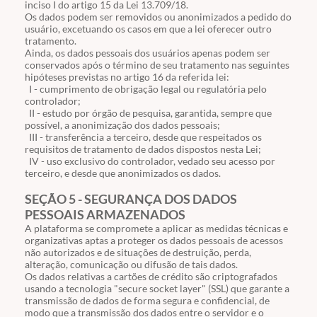
inciso
I
do artigo
15
da Lei
13.709
/18.
Os dados podem ser removidos ou anonimizados a pedido do
usuário, excetuando os casos em que a lei oferecer outro
tratamento.
Ainda, os dados pessoais dos usuários apenas podem ser
conservados após o término de seu tratamento nas seguintes
hipóteses previstas no artigo 16 da referida lei:
I - cumprimento de obrigação legal ou regulatória pelo
controlador;
II - estudo por órgão de pesquisa, garantida, sempre que
possível, a anonimização dos dados pessoais;
III - transferência a terceiro, desde que respeitados os
requisitos de tratamento de dados dispostos nesta Lei;
IV - uso exclusivo do controlador, vedado seu acesso por
terceiro, e desde que anonimizados os dados.
SEÇÃO 5 - SEGURANÇA DOS DADOS
PESSOAIS ARMAZENADOS
A plataforma se compromete a aplicar as medidas técnicas e
organizativas aptas a proteger os dados pessoais de acessos
não autorizados e de situações de destruição, perda,
alteração, comunicação ou difusão de tais dados.
Os dados relativas a cartões de crédito são criptografados
usando a tecnologia "secure socket layer" (SSL) que garante a
transmissão de dados de forma segura e confidencial, de
modo que a transmissão dos dados entre o servidor e o