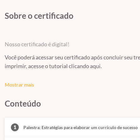
Sobre o certificado
Nosso certificado é digital!
Você poderá acessar seu certificado após concluir seu t
imprimir, acesse o tutorial
clicando aqui
.
Em seu certificado irá constar:
Mostrar mais
seu nome;
conteúdo programático;
Conteúdo
carga horária
local de realização (cidade do aluno);
data da realização;
1
Palestra: Estratégias para elaborar um currículo de sucesso
nome e qualificação do instrutor