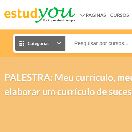
PÁGINAS
CURSOS
Categorias
PALESTRA: Meu currículo, meu
elaborar um currículo de suces