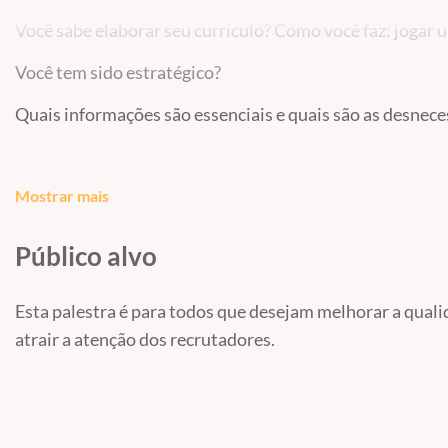
Você sabe elaborar seu currículo? Como você faz: joga
Você tem sido estratégico?
Quais informações são essenciais e quais são as desnece
Nesta palestra, Queilita Trajano, que trabalha há anos 
Mostrar mais
elaboração do seu currículo.
Público alvo
Esta palestra é para todos que desejam melhorar a quali
atrair a atenção dos recrutadores.