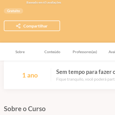
Baseado em 65 avaliações
Gratuito
Compartilhar
Sobre
Conteúdo
Professores(as)
Ava
Sem tempo para fazer o
1 ano
Fique tranquilo, você poderá part
Sobre o Curso