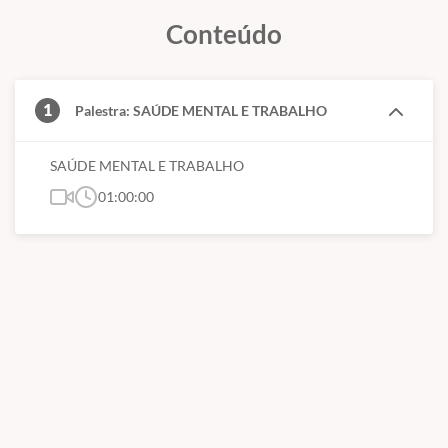
carga horária
local de realização (cidade do aluno);
Conteúdo
data da realização;
nome e qualificação do instrutor
assinatura do responsável técnico.
1
Palestra: SAÚDE MENTAL E TRABALHO
SAÚDE MENTAL E TRABALHO
01:00:00