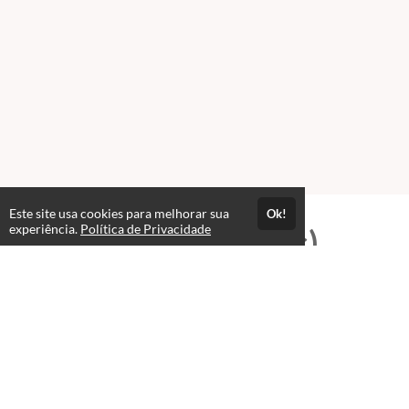
Este site usa cookies para melhorar sua
Ok!
experiência.
Política de Privacidade
Professores(as)
Romilto de Lourenzi Lopes
Psicólogo