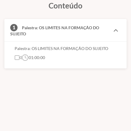
local de realização (cidade do aluno);
Conteúdo
data da realização;
nome e qualificação do instrutor
assinatura do responsável técnico.
1
Palestra: OS LIMITES NA FORMAÇÃO DO
SUJEITO
Palestra: OS LIMITES NA FORMAÇÃO DO SUJEITO
01:00:00