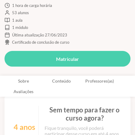
1 hora de carga horária
53 alunos
1 aula
1 módulo
Última atualização 27/06/2023
Certificado de conclusão de curso
Matricular
Sobre
Conteúdo
Professores(as)
Avaliações
Sem tempo para fazer o
curso agora?
4 anos
Fique tranquilo, você poderá
participar desse curso em até 4 anos