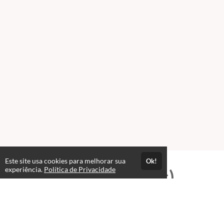
Este site usa cookies para melhorar sua
Ok!
experiência.
Política de Privacidade
Professores(as)