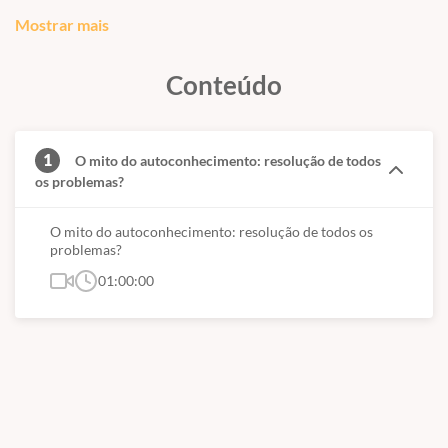
seu nome;
Mostrar mais
conteúdo programático;
carga horária
local de realização (cidade do aluno);
Conteúdo
data da realização;
nome e qualificação do instrutor
assinatura do responsável técnico.
1
O mito do autoconhecimento: resolução de todos
os problemas?
O mito do autoconhecimento: resolução de todos os
problemas?
01:00:00