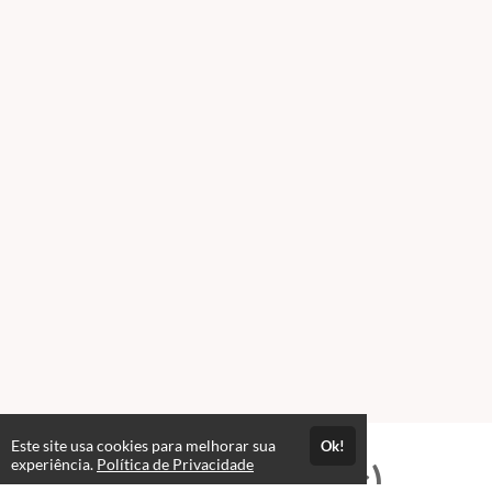
Este site usa cookies para melhorar sua
Ok!
experiência.
Política de Privacidade
Professores(as)