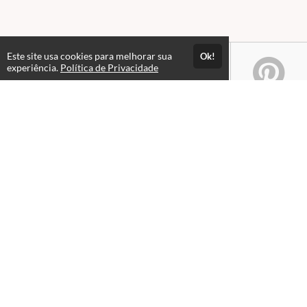
Este site usa cookies para melhorar sua
Ok!
experiência.
Política de Privacidade
Atendimento
De Seg a Sex - das 08hs às 12h | 14h às 18h
+55 69 3536-5332
+55 69 3536-6178
(69) 99352-4692
Fale Conosco